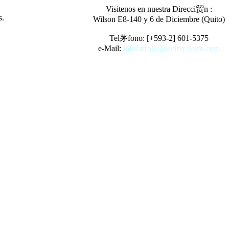
Visitenos en nuestra Direcci贸n :
s.
Wilson E8-140 y 6 de Diciembre (Quito)
Tel茅fono: [+593-2] 601-5375
e-Mail:
info[arroba]jasvirsystems.com