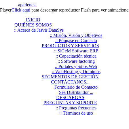
apariencia
Player
Click aquí
para descargar reproductor Flash para ver animacione
INICIO
QUIÉNES SOMOS
:: Acerca de Jasvir DataSys
:: Misión, Visión y Objetivos
:: Póngase en Contacto
PRODUCTOS Y SERVICIOS
:: SiGeM Software ERP
:: Capacitación técnica
:: Software factoring
:: Portales y Sitios Web
:: WebHosting y Dominios
SEGMENTOS DE GESTIÓN
CONTÁCTANOS...
Formulario de Contacto
Sea Distribuidor ...
DESCARGAS
PREGUNTAS Y SOPORTE
:: Preguntas frecuentes
:: Términos de uso